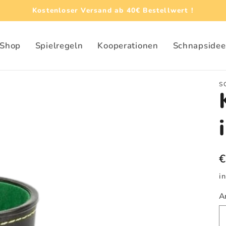
Kostenloser Versand ab 40€ Bestellwert !
Shop
Spielregeln
Kooperationen
Schnapsidee
S
N
€
P
i
A