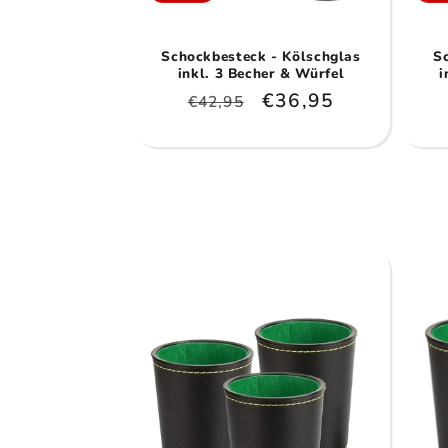
Schockbesteck - Kölschglas
S
inkl. 3 Becher & Würfel
i
Normaler
Verkaufspreis
€36,95
€42,95
Preis