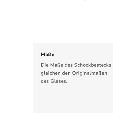
Medien
6
in
Modal
öffnen
Maße
Die Maße des Schockbestecks
gleichen den Originalmaßen
des Glases.