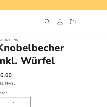
Warenkorb
Einloggen
CHOCKEINS
Knobelbecher
inkl. Würfel
ormaler
6,00
reis
nkl. MwSt.
nzahl
Verringere
Erhöhe