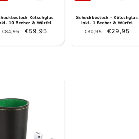
chockbesteck Kölschglas
Schockbesteck - Kölschglas
nkl. 10 Becher & Würfel
inkl. 1 Becher & Würfel
Normaler
Verkaufspreis
€59,95
Normaler
Verkaufsp
€29,95
€84,95
€30,95
Preis
Preis